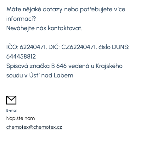
Máte nějaké dotazy nebo potřebujete více
informací?
Neváhejte nás kontaktovat.
IČO: 62240471, DIČ: CZ62240471, číslo DUNS:
644458812
Spisová značka B 646 vedená u Krajského
soudu v Ústí nad Labem
E-mail
Napište nám:
chemotex@chemotex.cz