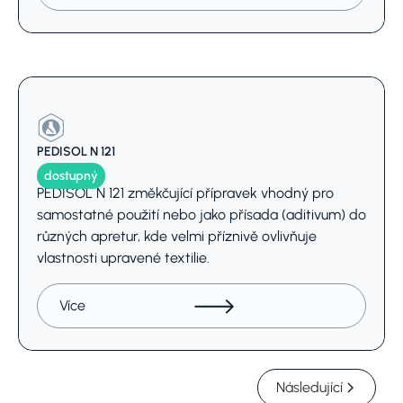
PEDISOL N 121
dostupný
PEDISOL N 121 změkčující přípravek vhodný pro
samostatné použití nebo jako přísada (aditivum) do
různých apretur, kde velmi příznivě ovlivňuje
vlastnosti upravené textilie.
Více
Následující