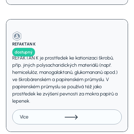
REFAKTAN K
dostupný
REFAKTAN K je prostředek ke kationizaci škrobů,
příp. jiných polysacharidických materiálů (např.
hemicelulóz, manogalaktanů, glukomananů apod.)
ve škrobárenském a papírenském průmyslu. V
papírenském průmyslu se používá též jako
prostředek ke zvýšení pevnosti za mokra papírů a
lepenek.
Více