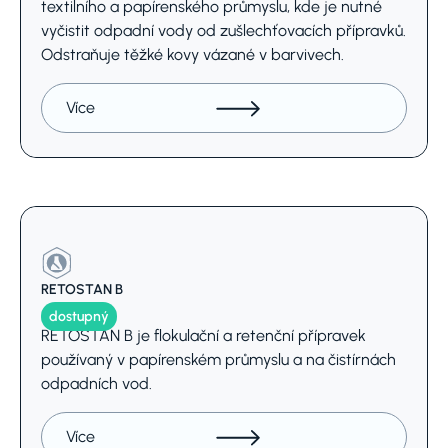
textilního a papírenského průmyslu, kde je nutné
vyčistit odpadní vody od zušlechťovacích přípravků.
Odstraňuje těžké kovy vázané v barvivech.
Více
RETOSTAN B
dostupný
RETOSTAN B je flokulační a retenční přípravek
používaný v papírenském průmyslu a na čistírnách
odpadních vod.
Více