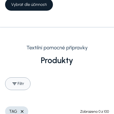
Vybrat dle účinnosti
Textilní pomocné přípravky
Produkty
Filtr
Vyhledávejte
Využití
Smazat
TAG
Zobrazeno
0
z
100
Smazat