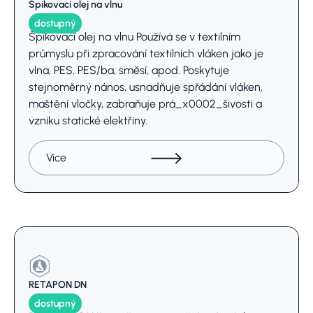
Špikovací olej na vlnu
dostupný
Špikovací olej na vlnu Používá se v textilním
průmyslu při zpracování textilních vláken jako je
vlna, PES, PES/ba, směsí, apod. Poskytuje
stejnoměrný nános, usnadňuje spřádání vláken,
maštění vločky, zabraňuje prá_x0002_šivosti a
vzniku statické elektřiny.
Více
RETAPON DN
dostupný