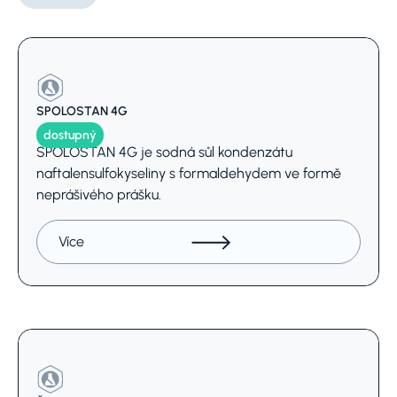
(Název, INCI, CAS,..)
Vyberte
SPOLOSTAN 4G
dostupný
SPOLOSTAN 4G je sodná sůl kondenzátu
naftalensulfokyseliny s formaldehydem ve formě
neprášivého prášku.
Více