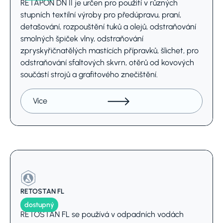
RETAPON DN II je určen pro použití v různých
stupních textilní výroby pro předúpravu, praní,
detašování, rozpouštění tuků a olejů, odstraňování
smolných špiček vlny, odstraňování
zpryskyřičnatělých mastících přípravků, šlichet, pro
odstraňování sfaltových skvrn, otěrů od kovových
součástí strojů a grafitového znečištění.
Více
RETOSTAN FL
dostupný
RETOSTAN FL se používá v odpadních vodách