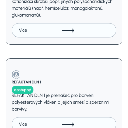
kationizaci škrobů, popř. jiných polysacharidických
materiálů (např. hemicelulóz, manogalaktanů,
glukomananů).
Více
REFAKTAN DLN 1
dostupný
REFAKTAN DLN 1 je přenašeč pro barvení
polyesterových vláken a jejich směsí disperzními
barvivy.
Více