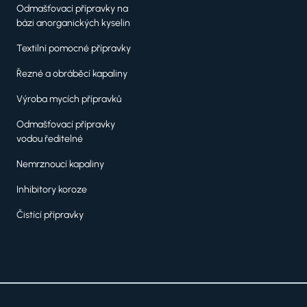
Odmašťovací přípravky na
bázi anorganických kyselin
Textilní pomocné přípravky
Řezné a obráběcí kapaliny
Výroba mycích přípravků
Odmašťovací přípravky
vodou ředitelné
Nemrznoucí kapaliny
Inhibitory koroze
Čistící přípravky