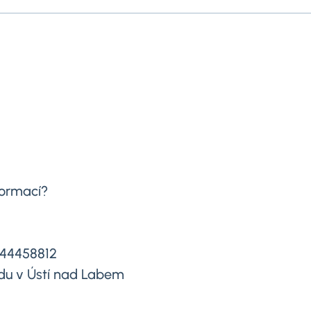
formací?
644458812
du v Ústí nad Labem