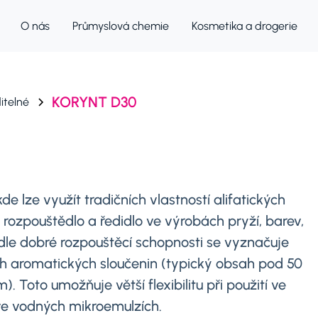
O nás
Průmyslová chemie
Kosmetika a drogerie
KORYNT D30
itelné
e lze využít tradičních vlastností alifatických
o rozpouštědlo a ředidlo ve výrobách pryží, barev,
dle dobré rozpouštěcí schopnosti se vyznačuje
 aromatických sloučenin (typický obsah pod 50
 Toto umožňuje větší flexibilitu při použití ve
 ve vodných mikroemulzích.