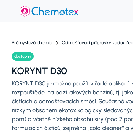
Průmyslová chemie
Odmašťovací přípravky vodou řed
dostupný
KORYNT D30
KORYNT D30 je možno použít v řadě aplikací, kd
rozpouštědel na bázi lakových benzinů, tj. jak
čisticích a odmašťovacích směsí. Současně ve
nízkým obsahem ekotoxikologicky sledovaných
ppm) a včetně nízkého obsahu síry (pod 2 ppm).
formulacích čističů, zejména „cold cleaner“ a