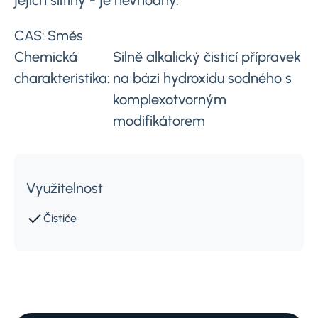
jejich slitiny - je nevhodný.
CAS:
Směs
Chemická
Silně alkalický čisticí přípravek
charakteristika:
na bázi hydroxidu sodného s
komplexotvorným
modifikátorem
Využitelnost
Čističe