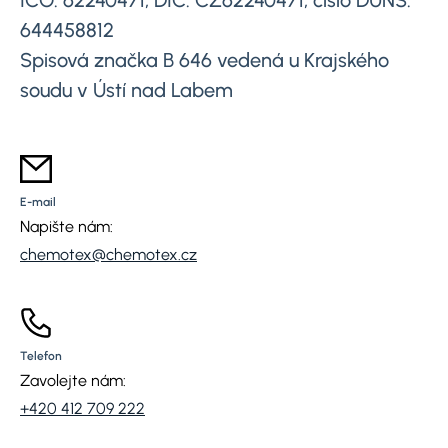
IČO: 62240471, DIČ: CZ62240471, číslo DUNS:
644458812
Spisová značka B 646 vedená u Krajského
soudu v Ústí nad Labem
E-mail
Napište nám:
chemotex@chemotex.cz
Telefon
Zavolejte nám:
+420 412 709 222