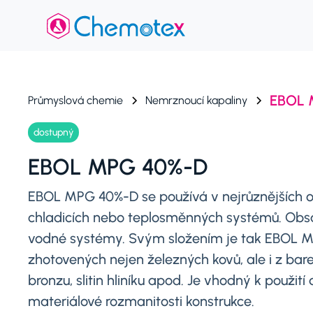
EBOL 
Průmyslová chemie
Nemrznoucí kapaliny
dostupný
EBOL MPG 40%-D
EBOL MPG 40%-D se používá v nejrůznějších o
chladicích nebo teplosměnných systémů. Obsahu
vodné systémy. Svým složením je tak EBOL 
zhotovených nejen železných kovů, ale i z bare
bronzu, slitin hliníku apod. Je vhodný k použi
materiálové rozmanitosti konstrukce.