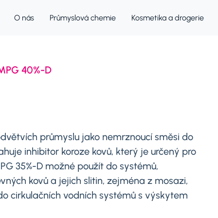
O nás
Průmyslová chemie
Kosmetika a drogerie
MPG 40%-D
dvětvích průmyslu jako nemrznoucí směsi do
je inhibitor koroze kovů, který je určený pro
MPG 35%-D možné použít do systémů,
vných kovů a jejich slitin, zejména z mosazi,
tí do cirkulačních vodních systémů s výskytem