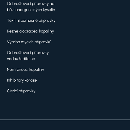
Odmašťovací přípravky na
bázi anorganických kyselin
Textilní pomocné přípravky
Řezné a obráběcí kapaliny
Výroba mycích přípravků
Odmašťovací přípravky
vodou ředitelné
Nemrznoucí kapaliny
Inhibitory koroze
Čistící přípravky