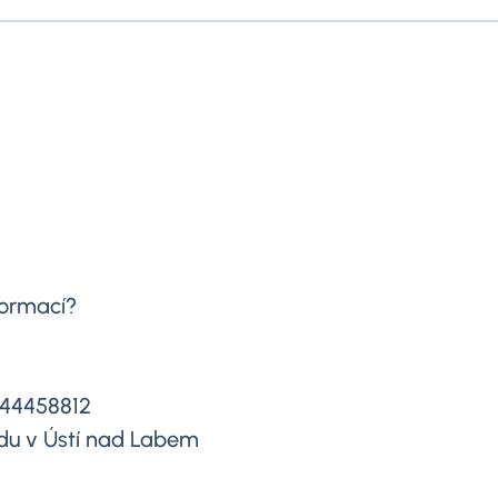
formací?
644458812
du v Ústí nad Labem