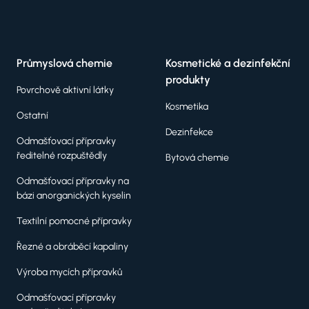
Průmyslová chemie
Kosmetické a dezinfekční
produkty
Povrchově aktivní látky
Kosmetika
Ostatní
Dezinfekce
Odmašťovací přípravky
ředitelné rozpuštědly
Bytová chemie
Odmašťovací přípravky na
bázi anorganických kyselin
Textilní pomocné přípravky
Řezné a obráběcí kapaliny
Výroba mycích přípravků
Odmašťovací přípravky