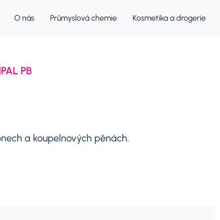
O nás
Průmyslová chemie
Kosmetika a drogerie
PAL PB
mponech a koupelnových pěnách.