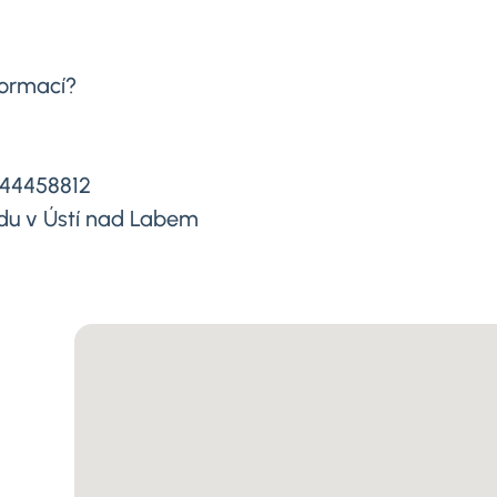
formací?
644458812
du v Ústí nad Labem