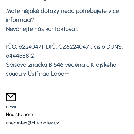
Máte nějaké dotazy nebo potřebujete více
informací?
Neváhejte nás kontaktovat.
IČO: 62240471, DIČ: CZ62240471, číslo DUNS:
644458812
Spisová značka B 646 vedená u Krajského
soudu v Ústí nad Labem
E-mail
Napište nám:
chemotex@chemotex.cz