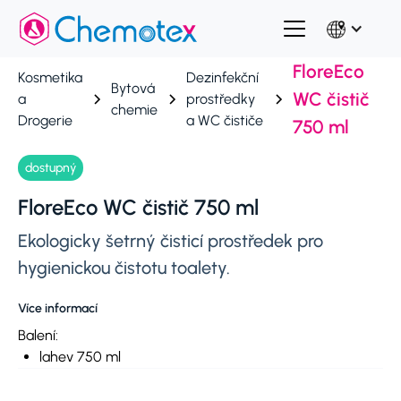
FloreEco
Kosmetika
Dezinfekční
Bytová
WC čistič
a
prostředky
chemie
Drogerie
a WC čističe
750 ml
dostupný
FloreEco WC čistič 750 ml
Ekologicky šetrný čisticí prostředek pro
hygienickou čistotu toalety.
Více informací
Balení:
lahev 750 ml